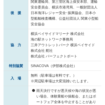
関東運輸局、第三管区海上保安本部、運輸
安全委員会、
横浜市港湾局、一般財団法人
後 援
日本海洋レジャー安全･振興協会、
日本小
型船舶検査機構、公益社団法人 関東小型船
安全協会
横浜ベイサイドマリーナ 株式会社
海の駅ネットワーク事務局
協 力
三井アウトレットパーク 横浜ベイサイド
株式会社 舵社
株式会社 パーフェクトボート
特別協賛
SINACOVA（伊部株式会社）
無料（駐車場は有料です。）
入 場
※周辺駐車場は大変混雑いたします。
雨天決行ですが悪天候や海の状況が悪
い場合、体験乗船や操船会、またはボ
ートフェア全体を中止することがあり